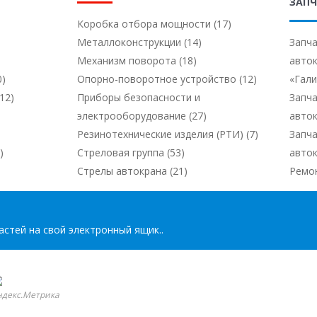
ЗАПЧ
Коробка отбора мощности (17)
Металлоконструкции (14)
Запча
Механизм поворота (18)
авто
0)
Опорно-поворотное устройство (12)
«Гал
12)
Приборы безопасности и
Запча
электрооборудование (27)
авто
Резинотехнические изделия (РТИ) (7)
Запча
)
Стреловая группа (53)
авто
Стрелы автокрана (21)
Ремо
стей на свой электронный ящик..