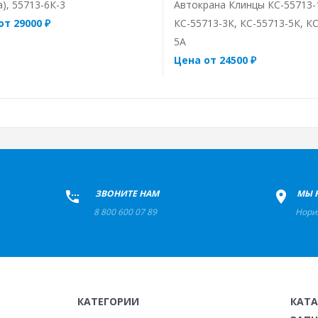
), 55713-6К-3
Автокрана Клинцы КС-55713-
от 29000 ₽
КС-55713-3К, КС-55713-5К, К
5А
Цена от 24500 ₽
+
ЗВОНИТЕ НАМ
+
МЫ 
8 800 600 07 89
Нори
КАТЕГОРИИ
КАТ