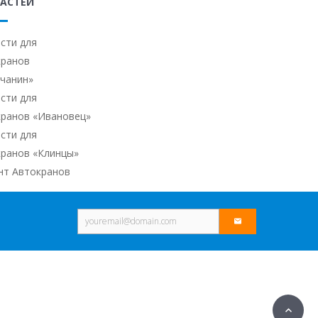
АСТЕЙ
сти для
кранов
ичанин»
сти для
кранов «Ивановец»
сти для
кранов «Клинцы»
нт Автокранов