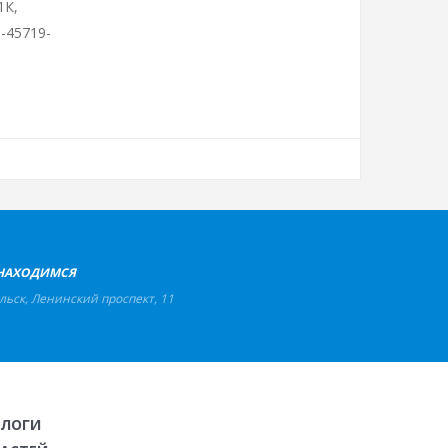
1К,
С-45719-
НАХОДИМСЯ
льск
,
Ленинский проспект, 11
АЛОГИ