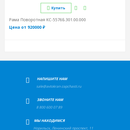
Купить
Рама Поворотная КС-5576Б.301.00.000
Цена от 920000 ₽
+
НАПИШИТЕ НАМ
sale@avtokran-zapchasti.ru
+
ЗВОНИТЕ НАМ
8 800 600 07 89
+
МЫ НАХОДИМСЯ
Норильск
,
Ленинский проспект, 11