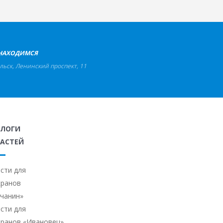
НАХОДИМСЯ
льск
,
Ленинский проспект, 11
АЛОГИ
АСТЕЙ
сти для
кранов
ичанин»
сти для
кранов «Ивановец»