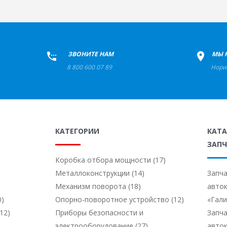
+
ЗВОНИТЕ НАМ
+
МЫ 
8 800 600 07 89
Нори
КАТЕГОРИИ
КАТ
ЗАПЧ
Коробка отбора мощности (17)
Металлоконструкции (14)
Запча
Механизм поворота (18)
авто
0)
Опорно-поворотное устройство (12)
«Гал
12)
Приборы безопасности и
Запча
электрооборудование (27)
авто