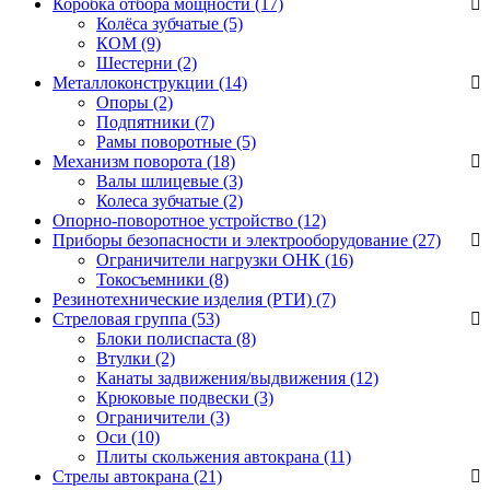
Коробка отбора мощности (17)
Колёса зубчатые
(5)
КОМ
(9)
Шестерни
(2)
Металлоконструкции (14)
Опоры
(2)
Подпятники
(7)
Рамы поворотные
(5)
Механизм поворота (18)
Валы шлицевые
(3)
Колеса зубчатые
(2)
Опорно-поворотное устройство (12)
Приборы безопасности и электрооборудование (27)
Ограничители нагрузки ОНК
(16)
Токосъемники
(8)
Резинотехнические изделия (РТИ) (7)
Стреловая группа (53)
Блоки полиспаста
(8)
Втулки
(2)
Канаты задвижения/выдвижения
(12)
Крюковые подвески
(3)
Ограничители
(3)
Оси
(10)
Плиты скольжения автокрана
(11)
Стрелы автокрана (21)