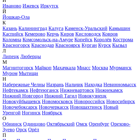
И
Иваново
Ижевск
Иркутск
Й
Йошкар-Ола
К
Казань
Калининград
Калуга
Каменск-Уральский
Камышин
Каспийск
Кемерово
Керчь
Киров
Кисловодск
Ковров
Коломна
Комсомольск-на-Амуре
Копейск
Королёв
Кострома
Красногорск
Краснодар
Красноярск
Курган
Курск
Кызыл
Л
Липецк
Люберцы
М
Магнитогорск
Майкоп
Махачкала
Миасс
Москва
Мурманск
Муром
Мытищи
Н
Набережные Челны
Назрань
Нальчик
Находка
Невинномысск
Нефтекамск
Нефтеюганск
Нижневартовск
Нижнекамск
Нижний Новгород
Нижний Тагил
Новокузнецк
Новокуйбышевск
Новомосковск
Новороссийск
Новосибирск
Новочебоксарск
Новочеркасск
Новошахтинск
Новый
Уренгой
Ногинск
Ноябрьск
О
Обнинск
Одинцово
Октябрьский
Омск
Оренбург
Орехово-
Зуево
Орск
Орёл
П