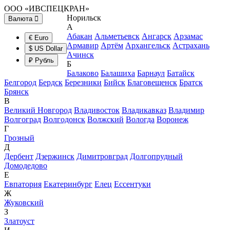
ООО «ИВСПЕЦКРАН»
Норильск
Валюта
А
Абакан
Альметьевск
Ангарск
Арзамас
€ Euro
Армавир
Артём
Архангельск
Астрахань
$ US Dollar
Ачинск
₽ Рубль
Б
Балаково
Балашиха
Барнаул
Батайск
Белгород
Бердск
Березники
Бийск
Благовещенск
Братск
Брянск
В
Великий Новгород
Владивосток
Владикавказ
Владимир
Волгоград
Волгодонск
Волжский
Вологда
Воронеж
Г
Грозный
Д
Дербент
Дзержинск
Димитровград
Долгопрудный
Домодедово
Е
Евпатория
Екатеринбург
Елец
Ессентуки
Ж
Жуковский
З
Златоуст