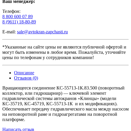
Ваш менеджер:
Телефон:
8 800 600 07 89
8 (9611) 18-80-89
E-mail:
sale@avtokran-zapchasti.ru
*Указанные на сайте цены не являются публичной офертой и
могут быть изменены в любое время. Пожалуйста, уточняйте
цены по телефонам у сотрудников компании!
Описание
Отзывов (0)
Вращающееся
соединение
КС‑55713‑1К.83.500
(поворотный
коллектор,
или
гидрошарнир)
— ключевой
элемент
гидравлической
системы
автокранов
«Клинцы»
(модели
КС‑35719,
КС‑45719,
КС‑55713‑1К
и их модификациях
).
Обеспечивает
передачу
гидравлического
масла
между
насосом
на
неповоротной
раме
и
гидроагрегатами
на
поворотной
платформе.
Написать отзыв