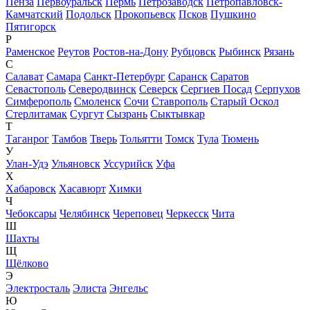
Пенза
Первоуральск
Пермь
Петрозаводск
Петропавловск-
Камчатский
Подольск
Прокопьевск
Псков
Пушкино
Пятигорск
Р
Раменское
Реутов
Ростов-на-Дону
Рубцовск
Рыбинск
Рязань
С
Салават
Самара
Санкт-Петербург
Саранск
Саратов
Севастополь
Северодвинск
Северск
Сергиев Посад
Серпухов
Симферополь
Смоленск
Сочи
Ставрополь
Старый Оскол
Стерлитамак
Сургут
Сызрань
Сыктывкар
Т
Таганрог
Тамбов
Тверь
Тольятти
Томск
Тула
Тюмень
У
Улан-Удэ
Ульяновск
Уссурийск
Уфа
Х
Хабаровск
Хасавюрт
Химки
Ч
Чебоксары
Челябинск
Череповец
Черкесск
Чита
Ш
Шахты
Щ
Щёлково
Э
Электросталь
Элиста
Энгельс
Ю