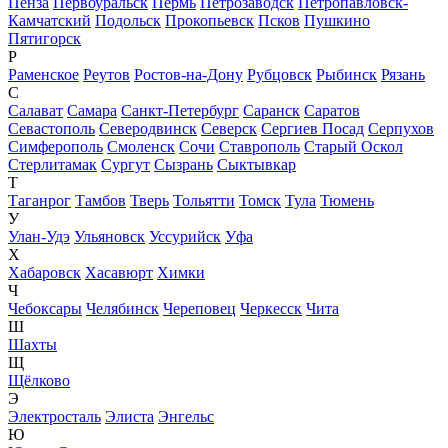
Пенза
Первоуральск
Пермь
Петрозаводск
Петропавловск-
Камчатский
Подольск
Прокопьевск
Псков
Пушкино
Пятигорск
Р
Раменское
Реутов
Ростов-на-Дону
Рубцовск
Рыбинск
Рязань
С
Салават
Самара
Санкт-Петербург
Саранск
Саратов
Севастополь
Северодвинск
Северск
Сергиев Посад
Серпухов
Симферополь
Смоленск
Сочи
Ставрополь
Старый Оскол
Стерлитамак
Сургут
Сызрань
Сыктывкар
Т
Таганрог
Тамбов
Тверь
Тольятти
Томск
Тула
Тюмень
У
Улан-Удэ
Ульяновск
Уссурийск
Уфа
Х
Хабаровск
Хасавюрт
Химки
Ч
Чебоксары
Челябинск
Череповец
Черкесск
Чита
Ш
Шахты
Щ
Щёлково
Э
Электросталь
Элиста
Энгельс
Ю