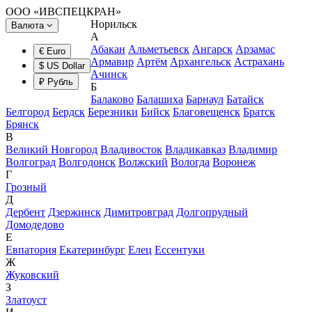
ООО «ИВСПЕЦКРАН»
Норильск
Валюта
А
Абакан
Альметьевск
Ангарск
Арзамас
€ Euro
Армавир
Артём
Архангельск
Астрахань
$ US Dollar
Ачинск
₽ Рубль
Б
Балаково
Балашиха
Барнаул
Батайск
Белгород
Бердск
Березники
Бийск
Благовещенск
Братск
Брянск
В
Великий Новгород
Владивосток
Владикавказ
Владимир
Волгоград
Волгодонск
Волжский
Вологда
Воронеж
Г
Грозный
Д
Дербент
Дзержинск
Димитровград
Долгопрудный
Домодедово
Е
Евпатория
Екатеринбург
Елец
Ессентуки
Ж
Жуковский
З
Златоуст