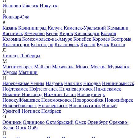
И
Иваново
Ижевск
Иркутск
Й
Йошкар-Ола
К
Казань
Калининград
Калуга
Каменск-Уральский
Камышин
Каспийск
Кемерово
Керчь
Киров
Кисловодск
Ковров
Коломна
Комсомольск-на-Амуре
Копейск
Королёв
Кострома
Красногорск
Краснодар
Красноярск
Курган
Курск
Кызыл
Л
Липецк
Люберцы
М
Магнитогорск
Майкоп
Махачкала
Миасс
Москва
Мурманск
Муром
Мытищи
Н
Набережные Челны
Назрань
Нальчик
Находка
Невинномысск
Нефтекамск
Нефтеюганск
Нижневартовск
Нижнекамск
Нижний Новгород
Нижний Тагил
Новокузнецк
Новокуйбышевск
Новомосковск
Новороссийск
Новосибирск
Новочебоксарск
Новочеркасск
Новошахтинск
Новый
Уренгой
Ногинск
Ноябрьск
О
Обнинск
Одинцово
Октябрьский
Омск
Оренбург
Орехово-
Зуево
Орск
Орёл
П