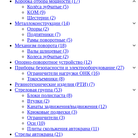
Коробка отбора мощности (17)
Колёса зубчатые
(5)
КОМ
(9)
Шестерни
(2)
Металлоконструкции (14)
Опоры
(2)
Подпятники
(7)
Рамы поворотные
(5)
Механизм поворота (18)
Валы шлицевые
(3)
Колеса зубчатые
(2)
Опорно-поворотное устройство (12)
Приборы безопасности и электрооборудование (27)
Ограничители нагрузки ОНК
(16)
Токосъемники
(8)
Резинотехнические изделия (РТИ) (7)
Стреловая группа (53)
Блоки полиспаста
(8)
Втулки
(2)
Канаты задвижения/выдвижения
(12)
Крюковые подвески
(3)
Ограничители
(3)
Оси
(10)
Плиты скольжения автокрана
(11)
Стрелы автокрана (21)