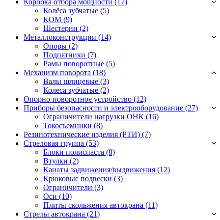
Коробка отбора мощности (17)
Колёса зубчатые
(5)
КОМ
(9)
Шестерни
(2)
Металлоконструкции (14)
Опоры
(2)
Подпятники
(7)
Рамы поворотные
(5)
Механизм поворота (18)
Валы шлицевые
(3)
Колеса зубчатые
(2)
Опорно-поворотное устройство (12)
Приборы безопасности и электрооборудование (27)
Ограничители нагрузки ОНК
(16)
Токосъемники
(8)
Резинотехнические изделия (РТИ) (7)
Стреловая группа (53)
Блоки полиспаста
(8)
Втулки
(2)
Канаты задвижения/выдвижения
(12)
Крюковые подвески
(3)
Ограничители
(3)
Оси
(10)
Плиты скольжения автокрана
(11)
Стрелы автокрана (21)