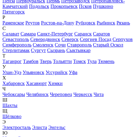
Пенза
Первоуральск
Пермь
Петрозаводск
Петропавловск-
Камчатский
Подольск
Прокопьевск
Псков
Пушкино
Пятигорск
Р
Раменское
Реутов
Ростов-на-Дону
Рубцовск
Рыбинск
Рязань
С
Салават
Самара
Санкт-Петербург
Саранск
Саратов
Севастополь
Северодвинск
Северск
Сергиев Посад
Серпухов
Симферополь
Смоленск
Сочи
Ставрополь
Старый Оскол
Стерлитамак
Сургут
Сызрань
Сыктывкар
Т
Таганрог
Тамбов
Тверь
Тольятти
Томск
Тула
Тюмень
У
Улан-Удэ
Ульяновск
Уссурийск
Уфа
Х
Хабаровск
Хасавюрт
Химки
Ч
Чебоксары
Челябинск
Череповец
Черкесск
Чита
Ш
Шахты
Щ
Щёлково
Э
Электросталь
Элиста
Энгельс
Ю