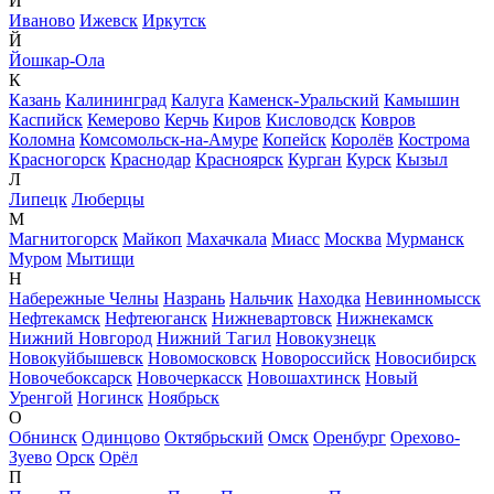
И
Иваново
Ижевск
Иркутск
Й
Йошкар-Ола
К
Казань
Калининград
Калуга
Каменск-Уральский
Камышин
Каспийск
Кемерово
Керчь
Киров
Кисловодск
Ковров
Коломна
Комсомольск-на-Амуре
Копейск
Королёв
Кострома
Красногорск
Краснодар
Красноярск
Курган
Курск
Кызыл
Л
Липецк
Люберцы
М
Магнитогорск
Майкоп
Махачкала
Миасс
Москва
Мурманск
Муром
Мытищи
Н
Набережные Челны
Назрань
Нальчик
Находка
Невинномысск
Нефтекамск
Нефтеюганск
Нижневартовск
Нижнекамск
Нижний Новгород
Нижний Тагил
Новокузнецк
Новокуйбышевск
Новомосковск
Новороссийск
Новосибирск
Новочебоксарск
Новочеркасск
Новошахтинск
Новый
Уренгой
Ногинск
Ноябрьск
О
Обнинск
Одинцово
Октябрьский
Омск
Оренбург
Орехово-
Зуево
Орск
Орёл
П