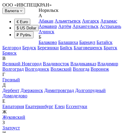
ООО «ИВСПЕЦКРАН»
Норильск
Валюта
А
Абакан
Альметьевск
Ангарск
Арзамас
€ Euro
Армавир
Артём
Архангельск
Астрахань
$ US Dollar
Ачинск
₽ Рубль
Б
Балаково
Балашиха
Барнаул
Батайск
Белгород
Бердск
Березники
Бийск
Благовещенск
Братск
Брянск
В
Великий Новгород
Владивосток
Владикавказ
Владимир
Волгоград
Волгодонск
Волжский
Вологда
Воронеж
Г
Грозный
Д
Дербент
Дзержинск
Димитровград
Долгопрудный
Домодедово
Е
Евпатория
Екатеринбург
Елец
Ессентуки
Ж
Жуковский
З
Златоуст