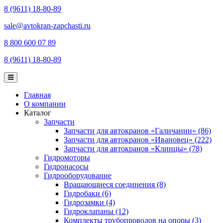
8 (9611) 18-80-89
sale@avtokran-zapchasti.ru
8 800 600 07 89
8 (9611) 18-80-89
Главная
О компании
Каталог
Запчасти
Запчасти для автокранов «Галичанин» (86)
Запчасти для автокранов «Ивановец» (222)
Запчасти для автокранов «Клинцы» (78)
Гидромоторы
Гидронасосы
Гидрооборудование
Вращающиеся соединения (8)
Гидробаки (6)
Гидрозамки (4)
Гидроклапаны (12)
Комплекты трубопроводов на опоры (3)