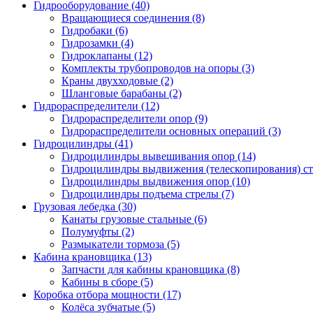
Гидрооборудование (40)
Вращающиеся соединения
(8)
Гидробаки
(6)
Гидрозамки
(4)
Гидроклапаны
(12)
Комплекты трубопроводов на опоры
(3)
Краны двухходовые
(2)
Шланговые барабаны
(2)
Гидрораспределители (12)
Гидрораспределители опор
(9)
Гидрораспределители основных операций
(3)
Гидроцилиндры (41)
Гидроцилиндры вывешивания опор
(14)
Гидроцилиндры выдвижения (телескопирования) с
Гидроцилиндры выдвижения опор
(10)
Гидроцилиндры подъема стрелы
(7)
Грузовая лебедка (30)
Канаты грузовые стальные
(6)
Полумуфты
(2)
Размыкатели тормоза
(5)
Кабина крановщика (13)
Запчасти для кабины крановщика
(8)
Кабины в сборе
(5)
Коробка отбора мощности (17)
Колёса зубчатые
(5)