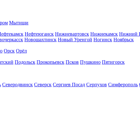
ром
Мытищи
Нефтекамск
Нефтеюганск
Нижневартовск
Нижнекамск
Нижний 
вочеркасск
Новошахтинск
Новый Уренгой
Ногинск
Ноябрьск
во
Орск
Орёл
атский
Подольск
Прокопьевск
Псков
Пушкино
Пятигорск
ь
Северодвинск
Северск
Сергиев Посад
Серпухов
Симферополь