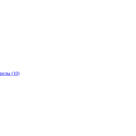
трелы
(10)