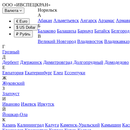
ООО «ИВСПЕЦКРАН»
Норильск
Валюта
А
Абакан
Альметьевск
Ангарск
Арзамас
Армав
€ Euro
Б
$ US Dollar
Балаково
Балашиха
Барнаул
Батайск
Белгород
₽ Рубль
В
Великий Новгород
Владивосток
Владикавказ
Г
Грозный
Д
Дербент
Дзержинск
Димитровград
Долгопрудный
Домодедово
Е
Евпатория
Екатеринбург
Елец
Ессентуки
Ж
Жуковский
З
Златоуст
И
Иваново
Ижевск
Иркутск
Й
Йошкар-Ола
К
Казань
Калининград
Калуга
Каменск-Уральский
Камышин
Кас