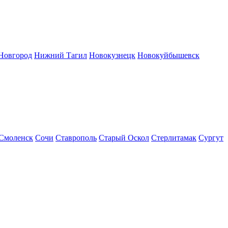
Новгород
Нижний Тагил
Новокузнецк
Новокуйбышевск
Смоленск
Сочи
Ставрополь
Старый Оскол
Стерлитамак
Сургут