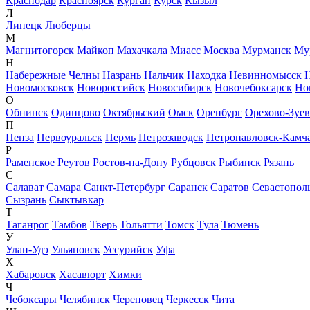
Краснодар
Красноярск
Курган
Курск
Кызыл
Л
Липецк
Люберцы
М
Магнитогорск
Майкоп
Махачкала
Миасс
Москва
Мурманск
Му
Н
Набережные Челны
Назрань
Нальчик
Находка
Невинномысск
Новомосковск
Новороссийск
Новосибирск
Новочебоксарск
Но
О
Обнинск
Одинцово
Октябрьский
Омск
Оренбург
Орехово-Зуе
П
Пенза
Первоуральск
Пермь
Петрозаводск
Петропавловск-Камч
Р
Раменское
Реутов
Ростов-на-Дону
Рубцовск
Рыбинск
Рязань
С
Салават
Самара
Санкт-Петербург
Саранск
Саратов
Севастопол
Сызрань
Сыктывкар
Т
Таганрог
Тамбов
Тверь
Тольятти
Томск
Тула
Тюмень
У
Улан-Удэ
Ульяновск
Уссурийск
Уфа
Х
Хабаровск
Хасавюрт
Химки
Ч
Чебоксары
Челябинск
Череповец
Черкесск
Чита