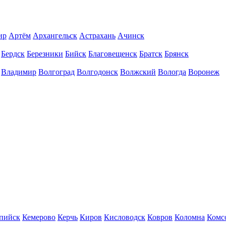
ир
Артём
Архангельск
Астрахань
Ачинск
Бердск
Березники
Бийск
Благовещенск
Братск
Брянск
Владимир
Волгоград
Волгодонск
Волжский
Вологда
Воронеж
пийск
Кемерово
Керчь
Киров
Кисловодск
Ковров
Коломна
Комс