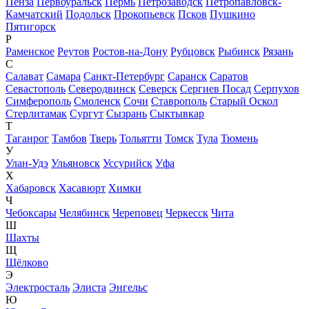
Пенза
Первоуральск
Пермь
Петрозаводск
Петропавловск-
Камчатский
Подольск
Прокопьевск
Псков
Пушкино
Пятигорск
Р
Раменское
Реутов
Ростов-на-Дону
Рубцовск
Рыбинск
Рязань
С
Салават
Самара
Санкт-Петербург
Саранск
Саратов
Севастополь
Северодвинск
Северск
Сергиев Посад
Серпухов
Симферополь
Смоленск
Сочи
Ставрополь
Старый Оскол
Стерлитамак
Сургут
Сызрань
Сыктывкар
Т
Таганрог
Тамбов
Тверь
Тольятти
Томск
Тула
Тюмень
У
Улан-Удэ
Ульяновск
Уссурийск
Уфа
Х
Хабаровск
Хасавюрт
Химки
Ч
Чебоксары
Челябинск
Череповец
Черкесск
Чита
Ш
Шахты
Щ
Щёлково
Э
Электросталь
Элиста
Энгельс
Ю