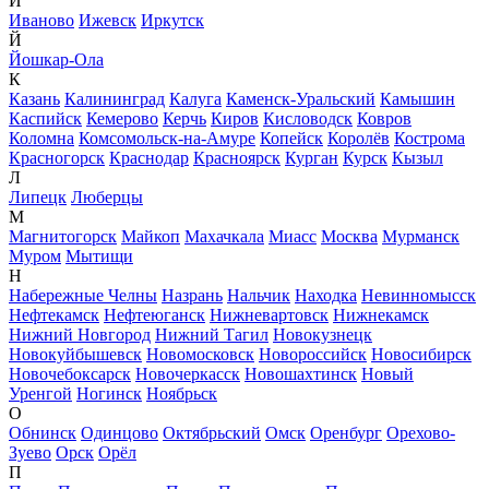
И
Иваново
Ижевск
Иркутск
Й
Йошкар-Ола
К
Казань
Калининград
Калуга
Каменск-Уральский
Камышин
Каспийск
Кемерово
Керчь
Киров
Кисловодск
Ковров
Коломна
Комсомольск-на-Амуре
Копейск
Королёв
Кострома
Красногорск
Краснодар
Красноярск
Курган
Курск
Кызыл
Л
Липецк
Люберцы
М
Магнитогорск
Майкоп
Махачкала
Миасс
Москва
Мурманск
Муром
Мытищи
Н
Набережные Челны
Назрань
Нальчик
Находка
Невинномысск
Нефтекамск
Нефтеюганск
Нижневартовск
Нижнекамск
Нижний Новгород
Нижний Тагил
Новокузнецк
Новокуйбышевск
Новомосковск
Новороссийск
Новосибирск
Новочебоксарск
Новочеркасск
Новошахтинск
Новый
Уренгой
Ногинск
Ноябрьск
О
Обнинск
Одинцово
Октябрьский
Омск
Оренбург
Орехово-
Зуево
Орск
Орёл
П