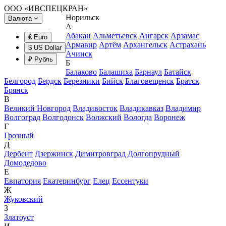
ООО «ИВСПЕЦКРАН»
Норильск
Валюта
А
Абакан
Альметьевск
Ангарск
Арзамас
€ Euro
Армавир
Артём
Архангельск
Астрахань
$ US Dollar
Ачинск
₽ Рубль
Б
Балаково
Балашиха
Барнаул
Батайск
Белгород
Бердск
Березники
Бийск
Благовещенск
Братск
Брянск
В
Великий Новгород
Владивосток
Владикавказ
Владимир
Волгоград
Волгодонск
Волжский
Вологда
Воронеж
Г
Грозный
Д
Дербент
Дзержинск
Димитровград
Долгопрудный
Домодедово
Е
Евпатория
Екатеринбург
Елец
Ессентуки
Ж
Жуковский
З
Златоуст