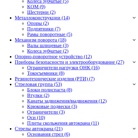
Колёса зубчатые
(5)
КОМ
(9)
Шестерни
(2)
Металлоконструкции (14)
Опоры
(2)
Подпятники
(7)
Рамы поворотные
(5)
Механизм поворота (18)
Валы шлицевые
(3)
Колеса зубчатые
(2)
Опорно-поворотное устройство (12)
Приборы безопасности и электрооборудование (27)
Ограничители нагрузки ОНК
(16)
Токосъемники
(8)
Резинотехнические изделия (РТИ) (7)
Стреловая группа (53)
Блоки полиспаста
(8)
Втулки
(2)
Канаты задвижения/выдвижения
(12)
Крюковые подвески
(3)
Ограничители
(3)
Оси
(10)
Плиты скольжения автокрана
(11)
Стрелы автокрана (21)
Основания стрел
(6)