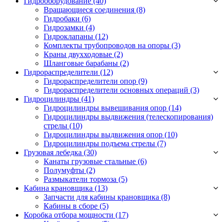
Гидрооборудование (40)
Вращающиеся соединения
(8)
Гидробаки
(6)
Гидрозамки
(4)
Гидроклапаны
(12)
Комплекты трубопроводов на опоры
(3)
Краны двухходовые
(2)
Шланговые барабаны
(2)
Гидрораспределители (12)
Гидрораспределители опор
(9)
Гидрораспределители основных операций
(3)
Гидроцилиндры (41)
Гидроцилиндры вывешивания опор
(14)
Гидроцилиндры выдвижения (телескопирования)
стрелы
(10)
Гидроцилиндры выдвижения опор
(10)
Гидроцилиндры подъема стрелы
(7)
Грузовая лебедка (30)
Канаты грузовые стальные
(6)
Полумуфты
(2)
Размыкатели тормоза
(5)
Кабина крановщика (13)
Запчасти для кабины крановщика
(8)
Кабины в сборе
(5)
Коробка отбора мощности (17)